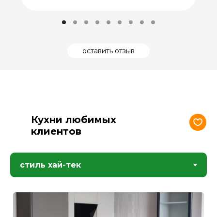
моющими средствами.
влажности;
Стабильность физических
характеристик при температурных
колебаниях;
Способность выдерживать
многократные механические нагрузки
оставить отзыв
без деформации;
Сохранение первоначального
внешнего вида при длительной
эксплуатации.
Кухни любимых
клиентов