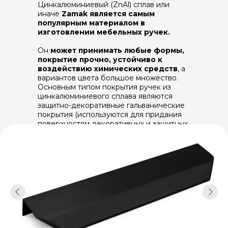
Цинкалюминиевый (ZnAl) сплав или
иначе
Zamak является самым
популярным материалом в
изготовлении мебельных ручек.
Он
может принимать любые формы,
покрытие прочно, устойчиво к
воздействию химических средств
, а
вариантов цвета большое множество.
Основным типом покрытия ручек из
цинкалюминиевого сплава являются
защитно-декоративные гальванические
покрытия (используются для придания
поверхностям декоративных и защитных
свойств одновременно).
Нанесение гальванических покрытий –
один из наиболее распространенных
способов защиты металлов от коррозии.
Качество гальванического покрытия
очень сильно влияет на качество готовых
изделий, их долговечность и
эксплуатационные характеристики.
Получают гальванические покрытия
путем выделения металла из раствора